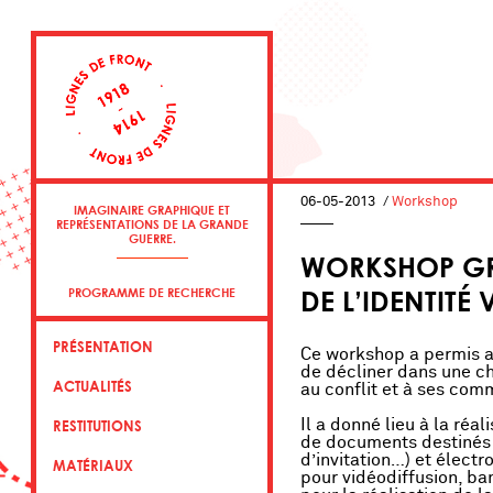
06-05-2013
/
Workshop
IMAGINAIRE GRAPHIQUE ET
REPRÉSENTATIONS DE LA GRANDE
GUERRE.
WORKSHOP GR
DE L’IDENTIT
PROGRAMME DE RECHERCHE
PRÉSENTATION
Ce workshop a permis a
de décliner dans une ch
ACTUALITÉS
au conflit et à ses co
Il a donné lieu à la réa
RESTITUTIONS
de documents destinés à 
d’invitation…) et élect
MATÉRIAUX
pour vidéodiffusion, ba