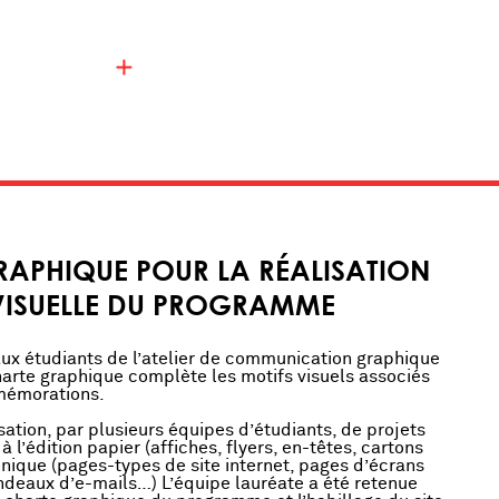
APHIQUE POUR LA RÉALISATION
É VISUELLE DU PROGRAMME
ux étudiants de l’atelier de communication graphique
arte graphique complète les motifs visuels associés
mmémorations.
lisation, par plusieurs équipes d’étudiants, de projets
l’édition papier (affiches, flyers, en-têtes, cartons
ronique (pages-types de site internet, pages d’écrans
ndeaux d’e-mails…) L’équipe lauréate a été retenue