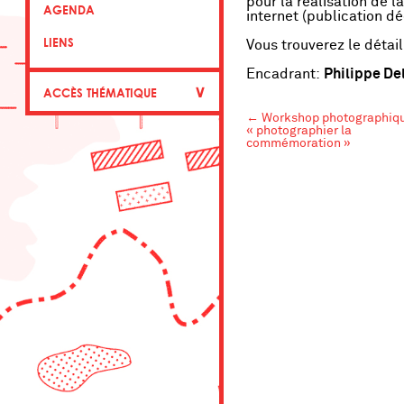
pour la réalisation de 
AGENDA
internet (publication d
LIENS
Vous trouverez le détai
Encadrant:
Philippe De
∨
ACCÈS THÉMATIQUE
←
Workshop photographiq
« photographier la
commémoration »