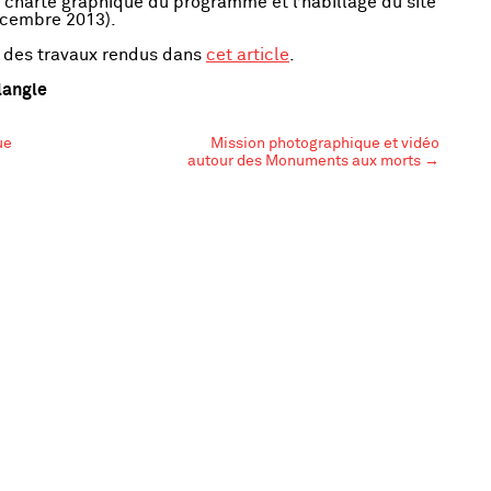
la charte graphique du programme et l’habillage du site
écembre 2013).
l des travaux rendus dans
cet article
.
langle
ue
Mission photographique et vidéo
autour des Monuments aux morts
→