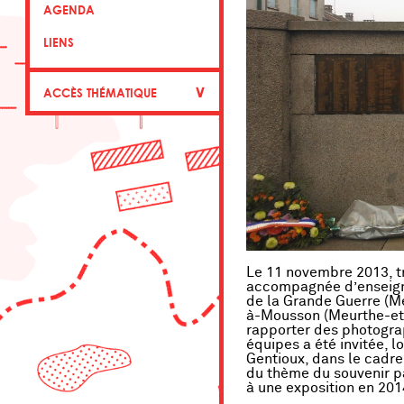
AGENDA
LIENS
∨
ACCÈS THÉMATIQUE
Le 11 novembre 2013, tr
accompagnée d’enseigna
de la Grande Guerre (Mé
à-Mousson (Meurthe-et-
rapporter des photograp
équipes a été invitée, l
Gentioux, dans le cadr
du thème du souvenir pa
à une exposition en 201