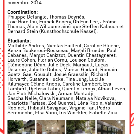
novembre 2014.
Coordination :
Philippe Delangle, Thomas Deyriès,
Loïc Horellou, Franck Knoery, Oh Eun Lee, Jérôme
Thomas, Alain Willaume ainsi que Steffen Kalauch et
Bernard Stein (Kunsthochschule Kassel).
Étudiants :
Mathilde Andres, Nicolas Bailleul, Caroline Bluche,
Kenza Boukeroui-Rousseau, Magali Brueder, Paul
Cabanes, Margot Canizzot, Quentin Chastagneret,
Laure Cohen, Florian Cornu, Louison Coulom,
Clémentine Déan, Julie Deck-Marsault, Lucas
Descroix, Juliette Dubus, Marisol Godard, Romain
Goetz, Gaël Gouault, Josué Graesslin, Richard
Horvarth, Susanna Hucke, Tina Jung, Lucille
Killmayer, Céline Kriebs, Caroline Lambert, Eva
Lambert, Djelissa Latini, Quentin Leroux, Alban Leven,
Jan Piotr Michalowski, Arman Mohtadji,
Sascha Nelle, Clara Neumann, Natalya Novikova,
Charlotte Parisse, Zoé Quentel, Léna Robin, Valentin
Robinet, Thibault Savignac, Virginie Tan, Pedro
Seromenho, Elsa Varin, Iris Winckler, Isabelle Zaki.