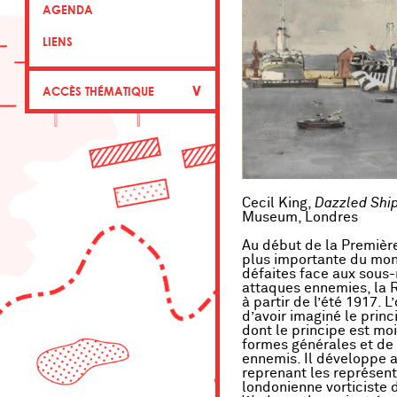
AGENDA
LIENS
∨
ACCÈS THÉMATIQUE
Cecil King,
Dazzled Ship
Museum, Londres
Au début de la Première
plus importante du mon
défaites face aux sous-
attaques ennemies, la 
à partir de l’été 1917. L
d’avoir imaginé le prin
dont le principe est mo
formes générales et de l
ennemis. Il développe a
reprenant les représent
londonienne vorticiste