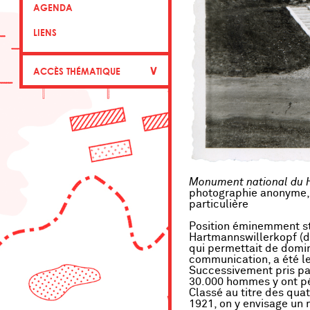
AGENDA
LIENS
∨
ACCÈS THÉMATIQUE
Monument national du 
photographie anonyme, 
particulière
Position éminemment st
Hartmannswillerkopf (di
qui permettait de domin
communication, a été le 
Successivement pris pa
30.000 hommes y ont pér
Classé au titre des qu
1921, on y envisage un 